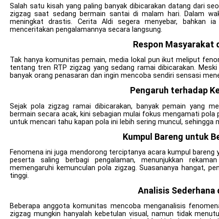
Salah satu kisah yang paling banyak dibicarakan datang dari 
zigzag saat sedang bermain santai di malam hari. Dalam wa
meningkat drastis. Cerita Aldi segera menyebar, bahkan 
menceritakan pengalamannya secara langsung.
Respon Masyarakat 
Tak hanya komunitas pemain, media lokal pun ikut meliput fenom
tentang tren RTP zigzag yang sedang ramai dibicarakan. Mesk
banyak orang penasaran dan ingin mencoba sendiri sensasi men
Pengaruh terhadap Ke
Sejak pola zigzag ramai dibicarakan, banyak pemain yang m
bermain secara acak, kini sebagian mulai fokus mengamati pola
untuk mencari tahu kapan pola ini lebih sering muncul, sehingga
Kumpul Bareng untuk B
Fenomena ini juga mendorong terciptanya acara kumpul bareng yan
peserta saling berbagi pengalaman, menunjukkan rekaman
memengaruhi kemunculan pola zigzag. Suasananya hangat, pen
tinggi.
Analisis Sederhana 
Beberapa anggota komunitas mencoba menganalisis fenomena 
zigzag mungkin hanyalah kebetulan visual, namun tidak menu